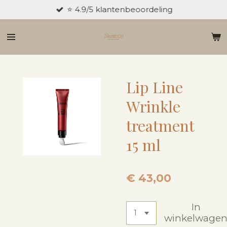
⭐ 4.9/5 klantenbeoordeling
Ga
direct
naar
de
hoofdinhoud
Lip Line
Wrinkle
treatment
15 ml
€ 43,00
In
winkelwage