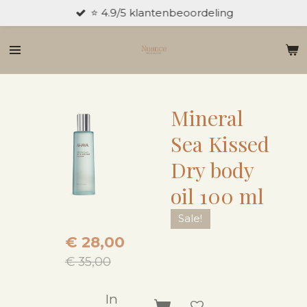
⭐ 4.9/5 klantenbeoordeling
Ga
direct
naar
de
hoofdinhoud
Mineral
Sea Kissed
Dry body
oil 100 ml
Sale!
€ 28,00
€ 35,00
In