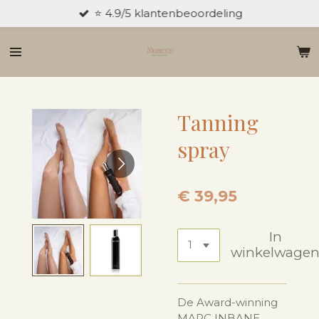
⭐ 4.9/5 klantenbeoordeling
Ga
direct
naar
de
hoofdinhoud
Tanning
spray
€ 39,95
In
winkelwage
De Award-winning
MARC INBANE